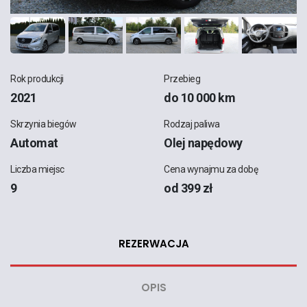
Rok produkcji
Przebieg
2021
do 10 000 km
Skrzynia biegów
Rodzaj paliwa
Automat
Olej napędowy
Liczba miejsc
Cena wynajmu za dobę
9
od 399 zł
REZERWACJA
OPIS