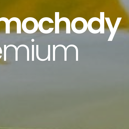
mpery
 wynajem