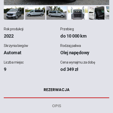
Rok produkcji
Przebieg
2022
do 10 000 km
Skrzynia biegów
Rodzaj paliwa
Automat
Olej napędowy
Liczba miejsc
Cena wynajmu za dobę
9
od 349 zł
REZERWACJA
OPIS